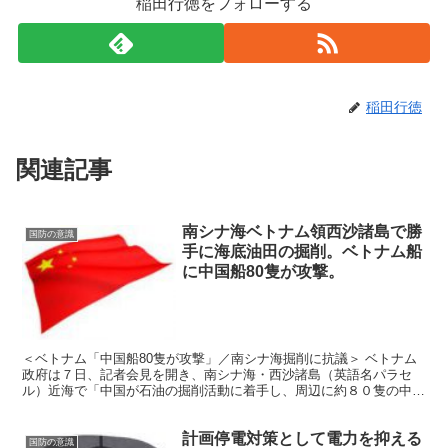
稲田行徳をフォローする
稲田行徳
関連記事
南シナ海ベトナム領西沙諸島で勝
国防の意識
手に海底油田の掘削。ベトナム船
に中国船80隻が攻撃。
＜ベトナム「中国船80隻が攻撃」／南シナ海掘削に抗議＞ ベトナム
政府は７日、記者会見を開き、南シナ海・西沙諸島（英語名パラセ
ル）近海で「中国が石油の掘削活動に着手し、周辺に約８０隻の中国
公船などが集まってベトナムの巡視船などに衝突や放水砲で...
計画停電対策として電力を抑える
国防の意識