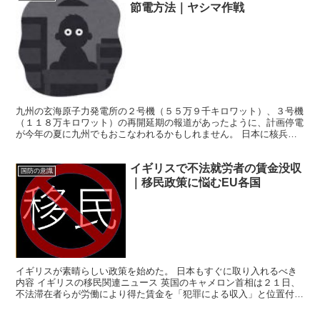
節電方法｜ヤシマ作戦
九州の玄海原子力発電所の２号機（５５万９千キロワット）、３号機
（１１８万キロワット）の再開延期の報道があったように、計画停電
が今年の夏に九州でもおこなわれるかもしれません。 日本に核兵器
を作れないようにしたい左翼とその思惑を知らずに参加した...
イギリスで不法就労者の賃金没収
国防の意識
｜移民政策に悩むEU各国
イギリスが素晴らしい政策を始めた。 日本もすぐに取り入れるべき
内容 イギリスの移民関連ニュース 英国のキャメロン首相は２１日、
不法滞在者らが労働により得た賃金を「犯罪による収入」と位置付
け、没収する法案を制定する考えを表明した。移民増加に伴...