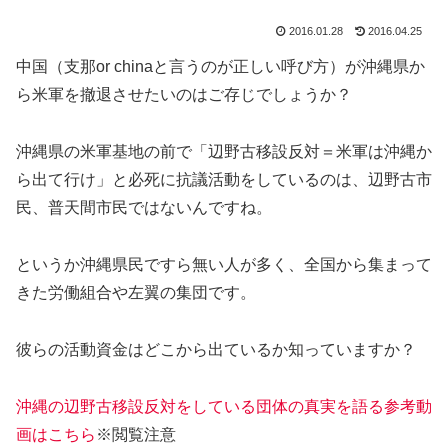
2016.01.28
2016.04.25
中国（支那or chinaと言うのが正しい呼び方）が沖縄県か
ら米軍を撤退させたいのはご存じでしょうか？
沖縄県の米軍基地の前で「辺野古移設反対＝米軍は沖縄か
ら出て行け」と必死に抗議活動をしているのは、辺野古市
民、普天間市民ではないんですね。
というか沖縄県民ですら無い人が多く、全国から集まって
きた労働組合や左翼の集団です。
彼らの活動資金はどこから出ているか知っていますか？
沖縄の辺野古移設反対をしている団体の真実を語る参考動
画はこちら
※閲覧注意