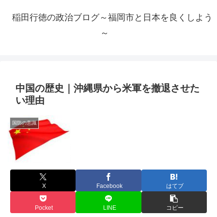
稲田行徳の政治ブログ～福岡市と日本を良くしよう
～
中国の歴史｜沖縄県から米軍を撤退させた
い理由
国防の意識
X
Facebook
はてブ
Pocket
LINE
コピー